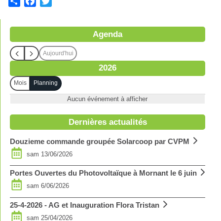
S
F
T
h
a
w
a
c
i
Agenda
r
e
t
e
b
t
Aujourd'hui
o
e
2026
o
r
k
Mois
Planning
Aucun événement à afficher
Dernières actualités
Douzieme commande groupée Solarcoop par CVPM
sam 13/06/2026
Portes Ouvertes du Photovoltaïque à Mornant le 6 juin
sam 6/06/2026
25-4-2026 - AG et Inauguration Flora Tristan
sam 25/04/2026