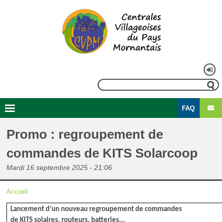
Aller
au
contenu
principal
Menu
Rechercher
du
FAQ
compte
Second
Navigation
de
menu
principale
Promo : regroupement de
l'utilisateur
commandes de KITS Solarcoop
Mardi 16 septembre 2025 - 21:06
Accueil
Fil
Lancement d’un nouveau regroupement de commandes
d'Ariane
de KITS solaires, routeurs, batteries...